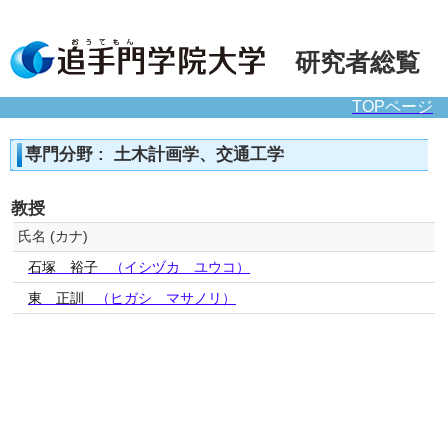
研究者総覧
TOPページ
専門分野 : 土木計画学、交通工学
教授
氏名 (カナ)
石塚 裕子
（イシヅカ ユウコ）
東 正訓
（ヒガシ マサノリ）