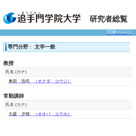
研究者総覧
TOPページ
専門分野 : 文学一般
教授
氏名 (カナ)
奥田 浩司
（オクダ コウジ）
常勤講師
氏名 (カナ)
大庭 夕穂
（オオバ ユウホ）