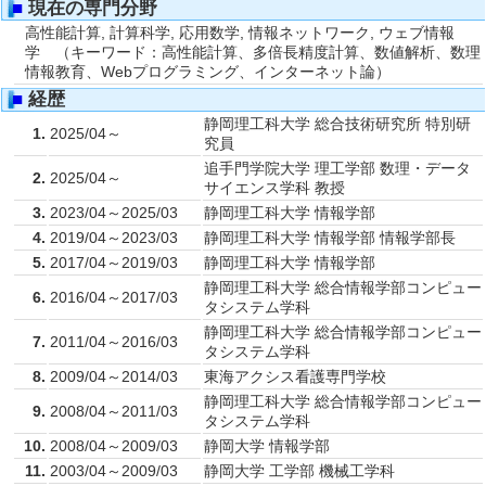
■
現在の専門分野
高性能計算, 計算科学, 応用数学, 情報ネットワーク, ウェブ情報
学 （キーワード：高性能計算、多倍長精度計算、数値解析、数理
情報教育、Webプログラミング、インターネット論）
■
経歴
静岡理工科大学 総合技術研究所 特別研
1.
2025/04～
究員
追手門学院大学 理工学部 数理・データ
2.
2025/04～
サイエンス学科 教授
3.
2023/04～2025/03
静岡理工科大学 情報学部
4.
2019/04～2023/03
静岡理工科大学 情報学部 情報学部長
5.
2017/04～2019/03
静岡理工科大学 情報学部
静岡理工科大学 総合情報学部コンピュー
6.
2016/04～2017/03
タシステム学科
静岡理工科大学 総合情報学部コンピュー
7.
2011/04～2016/03
タシステム学科
8.
2009/04～2014/03
東海アクシス看護専門学校
静岡理工科大学 総合情報学部コンピュー
9.
2008/04～2011/03
タシステム学科
10.
2008/04～2009/03
静岡大学 情報学部
11.
2003/04～2009/03
静岡大学 工学部 機械工学科