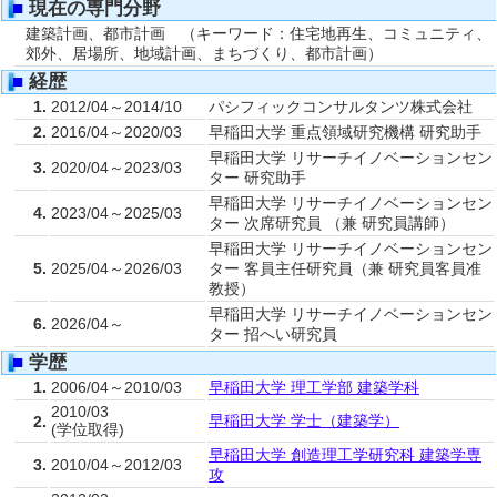
■
現在の専門分野
建築計画、都市計画 （キーワード：住宅地再生、コミュニティ、
郊外、居場所、地域計画、まちづくり、都市計画）
■
経歴
1.
2012/04～2014/10
パシフィックコンサルタンツ株式会社
2.
2016/04～2020/03
早稲田大学 重点領域研究機構 研究助手
早稲田大学 リサーチイノベーションセン
3.
2020/04～2023/03
ター 研究助手
早稲田大学 リサーチイノベーションセン
4.
2023/04～2025/03
ター 次席研究員 （兼 研究員講師）
早稲田大学 リサーチイノベーションセン
5.
2025/04～2026/03
ター 客員主任研究員（兼 研究員客員准
教授）
早稲田大学 リサーチイノベーションセン
6.
2026/04～
ター 招へい研究員
■
学歴
1.
2006/04～2010/03
早稲田大学 理工学部 建築学科
2010/03
早稲田大学 学士（建築学）
2.
(学位取得)
早稲田大学 創造理工学研究科 建築学専
3.
2010/04～2012/03
攻