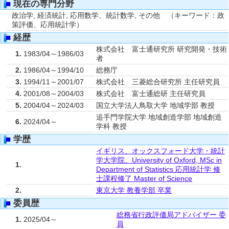
■
現在の専門分野
政治学, 経済統計, 応用数学、統計数学, その他 （キーワード：政
策評価、応用統計学）
■
経歴
株式会社 富士通研究所 研究開発・技術
1.
1983/04～1986/03
者
2.
1986/04～1994/10
総務庁
3.
1994/11～2001/07
株式会社 三菱総合研究所 主任研究員
4.
2001/08～2004/03
株式会社 富士通総研 主任研究員
5.
2004/04～2024/03
国立大学法人鳥取大学 地域学部 教授
追手門学院大学 地域創造学部 地域創造
6.
2024/04～
学科 教授
■
学歴
イギリス、オックスフォード大学・統計
学大学院、University of Oxford, MSc in
1.
Department of Statistics 応用統計学 修
士課程修了 Master of Science
2.
東京大学 教養学部 卒業
■
委員歴
総務省行政評価局アドバイザー 委
1.
2025/04～
員