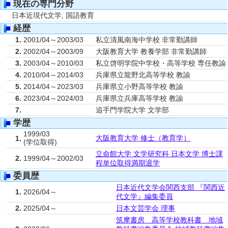
■
現在の専門分野
日本近現代文学, 国語教育
■
経歴
1.
2001/04～2003/03
私立清風南海中学校 非常勤講師
2.
2002/04～2003/09
大阪教育大学 教養学部 非常勤講師
3.
2003/04～2010/03
私立啓明学院中学校・高等学校 専任教諭
4.
2010/04～2014/03
兵庫県立龍野北高等学校 教諭
5.
2014/04～2023/03
兵庫県立小野高等学校 教諭
6.
2023/04～2024/03
兵庫県立兵庫高等学校 教諭
7.
追手門学院大学 文学部
■
学歴
1999/03
大阪教育大学 修士（教育学）
1.
(学位取得)
立命館大学 文学研究科 日本文学 博士課
2.
1999/04～2002/03
程単位取得満期退学
■
委員歴
日本近代文学会関西支部 『関西近
1.
2026/04～
代文学』編集委員
2.
2025/04～
日本文芸学会 理事
筑摩書房 高等学校教科書 地域