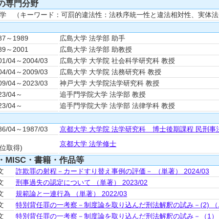
の専門分野
学 （キーワード：可罰的違法性：法秩序統一性と違法相対性、実体
87～1989
広島大学 法学部 助手
89～2001
広島大学 法学部 助教授
01/04～2004/03
広島大学 大学院 社会科学研究科 教授
04/04～2009/03
広島大学 大学院 法務研究科 教授
09/04～2023/03
神戸大学 大学院法学研究科 教授
23/04～
追手門学院大学 法学部 教授
23/04～
追手門学院大学 法学部 法律学科 教授
86/04～1987/03
京都大学 大学院 法学研究科 博士後期課程 民刑事
京都大学 法学修士
学位取得)
・MISC・書籍・作品等
論文
詐欺罪の射程－カードすり替え事例の評価－ （単著） 2024/03
論文
刑事過失の認定について （単著） 2023/02
論文
規範論と一連行為 （単著） 2022/03
論文
特別背任罪の一考察－制度論を取り込んだ刑法解釈の試み－(2) （単著
論文
特別背任罪の一考察－制度論を取り込んだ刑法解釈の試み－（1） （単