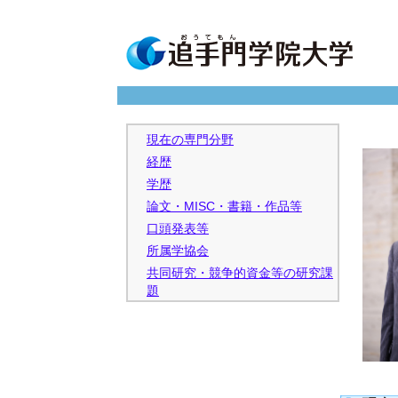
現在の専門分野
経歴
学歴
論文・MISC・書籍・作品等
口頭発表等
所属学協会
共同研究・競争的資金等の研究課
題