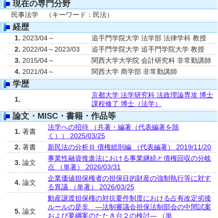
■
現在の専門分野
民事法学 （キーワード：民法）
■
経歴
1.
2023/04～
追手門学院大学 法学部 法律学科 教授
2.
2022/04～2023/03
追手門学院大学 追手門学院大学 教授
3.
2015/04～
関西大学大学院 会計研究科 非常勤講師
4.
2021/04～
関西大学 商学部 非常勤講師
■
学歴
京都大学 法学研究科 法政理論専攻 博士
1.
課程修了 博士（法学）
■
論文・MISC・書籍・作品等
法学への招待 （共著・編著（代表編著を除
1.
著書
く）） 2025/03/25
2.
著書
新民法の分析Ⅲ 債権総則編 （代表編著） 2019/11/20
事業性融資推進法における事業継続と債権回収の分岐
3.
論文
点 （単著） 2026/03/31
企業価値担保権者の担保目的財産の強制執行等に対す
4.
論文
る異議 （単著） 2026/03/25
動産譲渡担保権の対抗要件制度における占有改定劣後
ルールの是非 ―法制審議会担保法制部会の中間試案
5.
論文
および要綱案のたたき台２の検討― （単