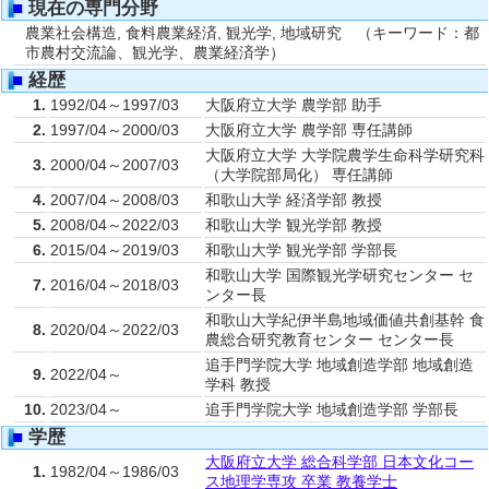
■
現在の専門分野
農業社会構造, 食料農業経済, 観光学, 地域研究 （キーワード：都
市農村交流論、観光学、農業経済学）
■
経歴
1.
1992/04～1997/03
大阪府立大学 農学部 助手
2.
1997/04～2000/03
大阪府立大学 農学部 専任講師
大阪府立大学 大学院農学生命科学研究科
3.
2000/04～2007/03
（大学院部局化） 専任講師
4.
2007/04～2008/03
和歌山大学 経済学部 教授
5.
2008/04～2022/03
和歌山大学 観光学部 教授
6.
2015/04～2019/03
和歌山大学 観光学部 学部長
和歌山大学 国際観光学研究センター セ
7.
2016/04～2018/03
ンター長
和歌山大学紀伊半島地域価値共創基幹 食
8.
2020/04～2022/03
農総合研究教育センター センター長
追手門学院大学 地域創造学部 地域創造
9.
2022/04～
学科 教授
10.
2023/04～
追手門学院大学 地域創造学部 学部長
■
学歴
大阪府立大学 総合科学部 日本文化コー
1.
1982/04～1986/03
ス地理学専攻 卒業 教養学士