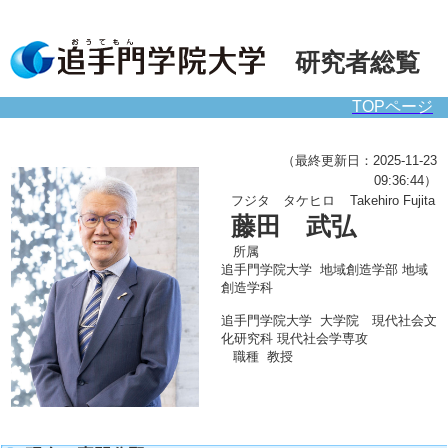
研究者総覧
TOPページ
（最終更新日：2025-11-23
09:36:44）
フジタ タケヒロ
Takehiro Fujita
藤田 武弘
所属
追手門学院大学 地域創造学部 地域
創造学科
追手門学院大学 大学院 現代社会文
化研究科 現代社会学専攻
職種
教授