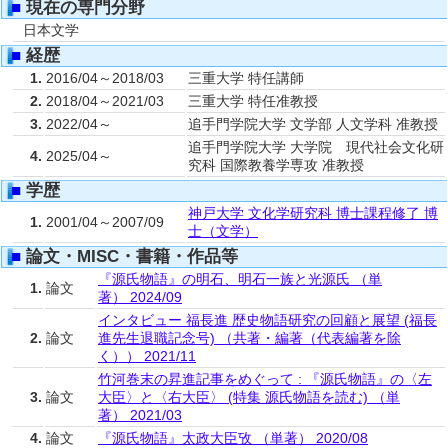
■
現在の専門分野
日本文学
■
経歴
1.
2016/04～2018/03
三重大学 特任講師
2.
2018/04～2021/03
三重大学 特任准教授
3.
2022/04～
追手門学院大学 文学部 人文学科 准教授
追手門学院大学 大学院 現代社会文化研
4.
2025/04～
究科 国際教養学専攻 准教授
■
学歴
神戸大学 文化学研究科 博士課程修了 博
1.
2001/04～2007/09
士（文学）
■
論文・MISC・書籍・作品等
『源氏物語』の明石、明石一族と光源氏 （単
1.
論文
著） 2024/09
インタビュー 福長進 歴史物語研究の回顧と展望 (福長
2.
論文
進先生退職記念号) （共著・編著（代表編著を除
く）） 2021/11
竹河巻末の昇進記事をめぐって : 『源氏物語』の〈左
3.
論文
大臣〉と〈右大臣〉 (特集 源氏物語を読む) （単
著） 2021/03
4.
論文
『源氏物語』太政大臣攷 （単著） 2020/08