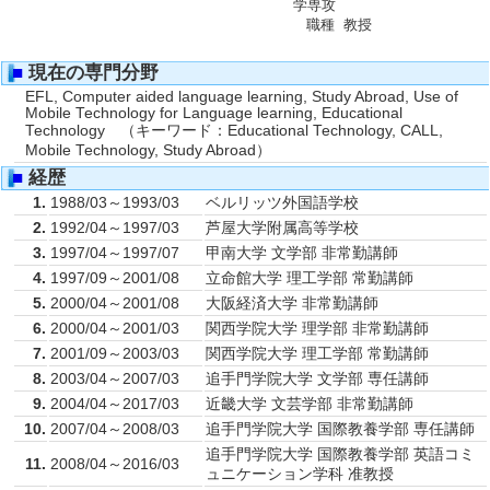
学専攻
職種
教授
■
現在の専門分野
EFL, Computer aided language learning, Study Abroad, Use of
Mobile Technology for Language learning, Educational
Technology （キーワード：Educational Technology, CALL,
Mobile Technology, Study Abroad）
■
経歴
1.
1988/03～1993/03
ベルリッツ外国語学校
2.
1992/04～1997/03
芦屋大学附属高等学校
3.
1997/04～1997/07
甲南大学 文学部 非常勤講師
4.
1997/09～2001/08
立命館大学 理工学部 常勤講師
5.
2000/04～2001/08
大阪経済大学 非常勤講師
6.
2000/04～2001/03
関西学院大学 理学部 非常勤講師
7.
2001/09～2003/03
関西学院大学 理工学部 常勤講師
8.
2003/04～2007/03
追手門学院大学 文学部 専任講師
9.
2004/04～2017/03
近畿大学 文芸学部 非常勤講師
10.
2007/04～2008/03
追手門学院大学 国際教養学部 専任講師
追手門学院大学 国際教養学部 英語コミ
11.
2008/04～2016/03
ュニケーション学科 准教授