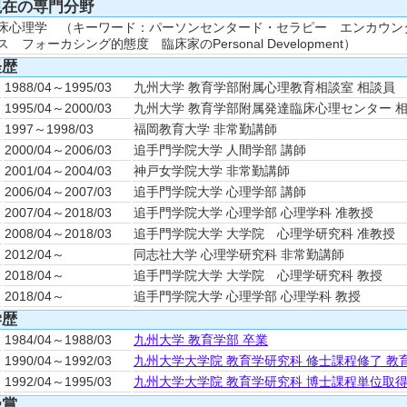
現在の専門分野
床心理学 （キーワード：パーソンセンタード・セラピー エンカウン
ス フォーカシング的態度 臨床家のPersonal Development）
経歴
.
1988/04～1995/03
九州大学 教育学部附属心理教育相談室 相談員
.
1995/04～2000/03
九州大学 教育学部附属発達臨床心理センター 
.
1997～1998/03
福岡教育大学 非常勤講師
.
2000/04～2006/03
追手門学院大学 人間学部 講師
.
2001/04～2004/03
神戸女学院大学 非常勤講師
.
2006/04～2007/03
追手門学院大学 心理学部 講師
.
2007/04～2018/03
追手門学院大学 心理学部 心理学科 准教授
.
2008/04～2018/03
追手門学院大学 大学院 心理学研究科 准教授
.
2012/04～
同志社大学 心理学研究科 非常勤講師
.
2018/04～
追手門学院大学 大学院 心理学研究科 教授
.
2018/04～
追手門学院大学 心理学部 心理学科 教授
学歴
.
1984/04～1988/03
九州大学 教育学部 卒業
.
1990/04～1992/03
九州大学大学院 教育学研究科 修士課程修了 教
.
1992/04～1995/03
九州大学大学院 教育学研究科 博士課程単位取
受賞