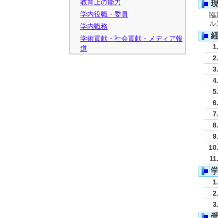
教育上の能力
■
学内役職・委員
臨
ル
学内職務
■
学術貢献・社会貢献・メディア報
1
道
2
3
4
5
6
7
8
9
10
11
■
1
2
3
■