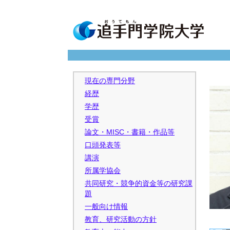
現在の専門分野
経歴
学歴
受賞
論文・MISC・書籍・作品等
口頭発表等
講演
所属学協会
共同研究・競争的資金等の研究課
題
一般向け情報
教育、研究活動の方針