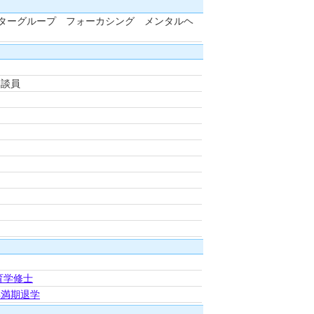
ターグループ フォーカシング メンタルヘ
相談員
育学修士
得満期退学