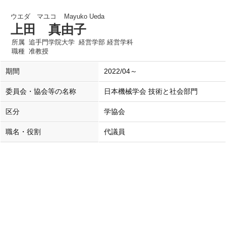
ウエダ マユコ
Mayuko Ueda
上田 真由子
所属
追手門学院大学 経営学部 経営学科
職種
准教授
期間
2022/04～
委員会・協会等の名称
日本機械学会 技術と社会部門
区分
学協会
職名・役割
代議員