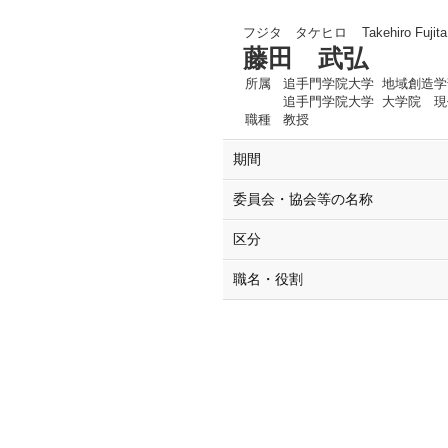
フジタ タケヒロ
Takehiro Fujita
藤田 武弘
所属
追手門学院大学 地域創造学
追手門学院大学 大学院 現
職種
教授
期間
委員会・協会等の名称
区分
職名・役割