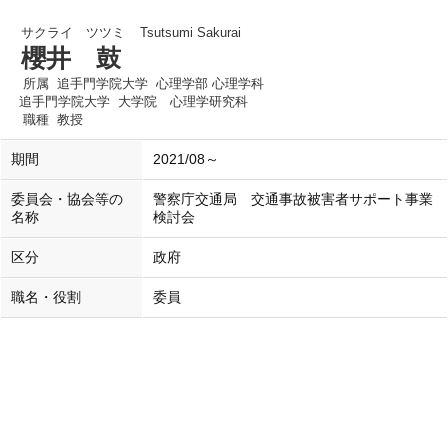
サクライ ツツミ
Tsutsumi Sakurai
櫻井 鼓
所属
追手門学院大学 心理学部 心理学科
追手門学院大学 大学院 心理学研究科
職種
教授
期間
2021/08～
委員会・協会等の
警察庁交通局 交通事故被害者サポート事業
名称
検討会
区分
政府
職名・役割
委員