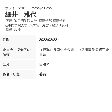
ホソイ マサヨ
Masayo Hosoi
細井 雅代
所属
追手門学院大学 経済学部 経済学科
追手門学院大学 大学院 経営・経済研究科
職種
教授
期間
2022/02/22～
委員会・協会等の
（仮称）泉南中央公園用地活用事業者選定委
名称
員会
区分
自治体
職名・役割
委員