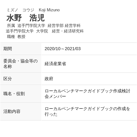
ミズノ コウジ
Koji Mizuno
水野 浩児
所属
追手門学院大学 経営学部 経営学科
追手門学院大学 大学院 経営・経済研究科
職種
教授
期間
2020/10～2021/03
委員会・協会等の
経済産業省
名称
区分
政府
ローカルベンチマークガイドブック作成検討
職名・役割
会メンバー
ローカルベンチマークガイドブックの作成を
活動内容
行った