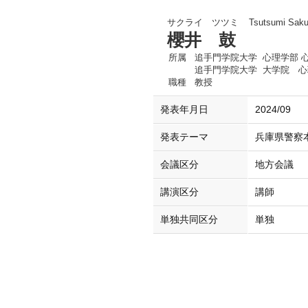
サクライ ツツミ
Tsutsumi Saku
櫻井 鼓
所属
追手門学院大学 心理学部 
追手門学院大学 大学院 
職種
教授
発表年月日
2024/09
発表テーマ
兵庫県警察
会議区分
地方会議
講演区分
講師
単独共同区分
単独