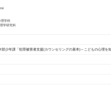
rai
心理学科
心理学研究科
本部少年課「犯罪被害者支援(カウンセリングの基本)～こどもの心理を