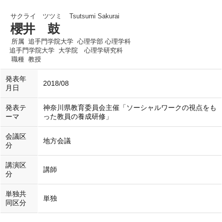
サクライ ツツミ
Tsutsumi Sakurai
櫻井 鼓
所属
追手門学院大学 心理学部 心理学科
追手門学院大学 大学院 心理学研究科
職種
教授
発表年
2018/08
月日
発表テ
神奈川県教育委員会主催「ソーシャルワークの視点をも
ーマ
った教員の養成研修」
会議区
地方会議
分
講演区
講師
分
単独共
単独
同区分