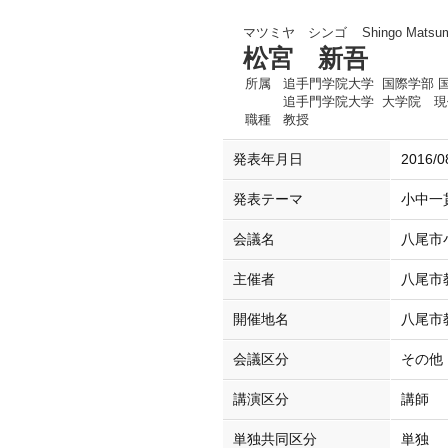
マツミヤ シンゴ
Shingo Matsu
松宮 新吾
所属
追手門学院大学 国際学部 
追手門学院大学 大学院 現
職種
教授
発表年月日
2016/0
発表テーマ
小中一
会議名
八尾市
主催者
八尾市
開催地名
八尾市
会議区分
その他
講演区分
講師
単独共同区分
単独