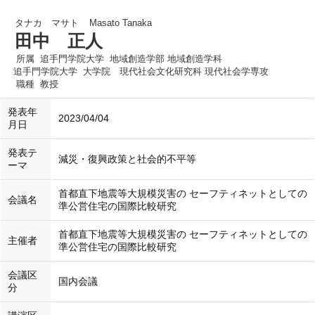
タナカ マサト
Masato Tanaka
田中 正人
所属
追手門学院大学 地域創造学部 地域創造学科
追手門学院大学 大学院 現代社会文化研究科 現代社会学専攻
職種
教授
発表年
2023/04/04
月日
発表テ
減災・復興政策と社会的不平等
ーマ
首都直下地震等大規模災害の セーフティネットとしての
会議名
準公営住宅の国際比較研究
首都直下地震等大規模災害の セーフティネットとしての
主催者
準公営住宅の国際比較研究
会議区
国内会議
分