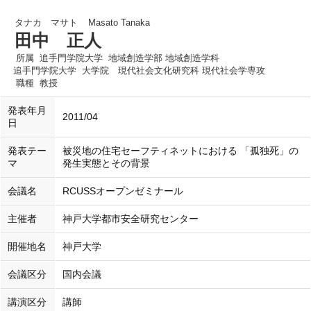
タナカ マサト
Masato Tanaka
田中 正人
所属
追手門学院大学 地域創造学部 地域創造学科
追手門学院大学 大学院 現代社会文化研究科 現代社会学専攻
職種
教授
発表年月
2011/04
日
発表テー
被災地の住宅セーフティネットにおける 「孤独死」の
マ
発生実態とその背景
会議名
RCUSSオープンゼミナール
主催者
神戸大学都市安全研究センター
開催地名
神戸大学
会議区分
国内会議
講演区分
講師