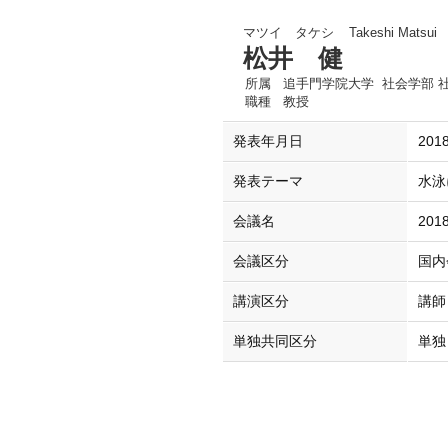
マツイ タケシ
Takeshi Matsui
松井 健
所属
追手門学院大学 社会学部 
職種
教授
発表年月日
2018
発表テーマ
水泳
会議名
20
会議区分
国内
講演区分
講師
単独共同区分
単独