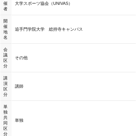
催
大学スポーツ協会（UNIVAS）
者
開
催
追手門学院大学 総持寺キャンパス
地
名
会
議
その他
区
分
講
演
講師
区
分
単
独
共
単独
同
区
分