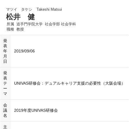
マツイ タケシ
Takeshi Matsui
松井 健
所属
追手門学院大学 社会学部 社会学科
職種
教授
発
表
年
2019/09/06
月
日
発
表
テ
UNIVAS研修会：デュアルキャリア支援の必要性（大阪会場）
ー
マ
会
議
2019年度UNIVAS研修会
名
主