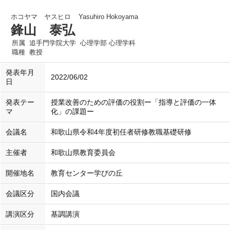
ホコヤマ ヤスヒロ
Yasuhiro Hokoyama
鋒山 泰弘
所属
追手門学院大学 心理学部 心理学科
職種
教授
発表年月
2022/06/02
日
発表テー
授業改善のための評価の役割 ー「指導と評価の一体
マ
化」の課題ー
会議名
和歌山県令和4年度初任者研修教職基礎研修
主催者
和歌山県教育委員会
開催地名
教育センター学びの丘
会議区分
国内会議
講演区分
基調講演