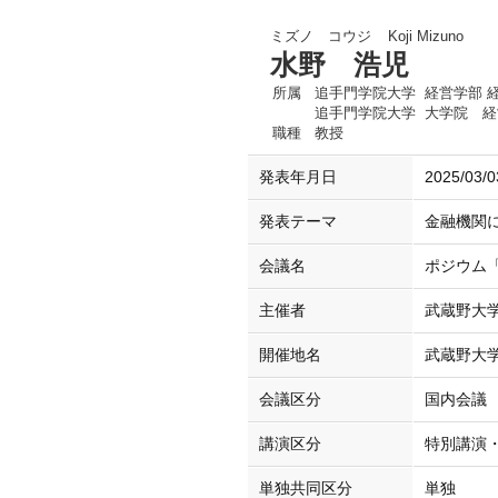
ミズノ コウジ
Koji Mizuno
水野 浩児
所属
追手門学院大学 経営学部 
追手門学院大学 大学院 
職種
教授
発表年月日
2025/03/0
発表テーマ
金融機関
会議名
ポジウム
主催者
武蔵野大
開催地名
武蔵野大
会議区分
国内会議
講演区分
特別講演
単独共同区分
単独