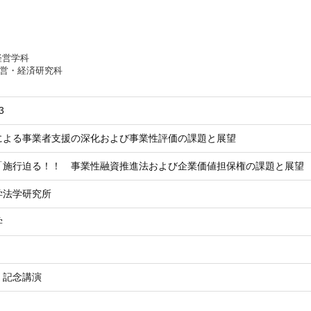
経営学科
経営・経済研究科
3
による事業者支援の深化および事業性評価の課題と展望
「施行迫る！！ 事業性融資推進法および企業価値担保権の課題と展望
学法学研究所
学
・記念講演