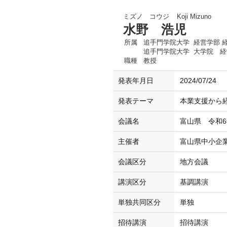
ミズノ コウジ
Koji Mizuno
水野 浩児
所属
追手門学院大学 経営学部 
追手門学院大学 大学院 
職種
教授
発表年月日
2024/07/24
発表テーマ
本業支援から
会議名
富山県 令和
主催者
富山県中小企
会議区分
地方会議
講演区分
基調講演
単独共同区分
単独
招待講演
招待講演