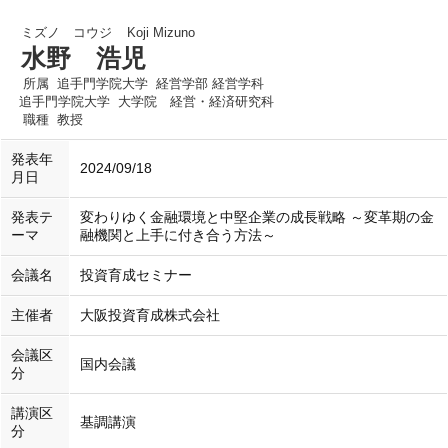
ミズノ コウジ
Koji Mizuno
水野 浩児
所属
追手門学院大学 経営学部 経営学科
追手門学院大学 大学院 経営・経済研究科
職種
教授
発表年
2024/09/18
月日
発表テ
変わりゆく金融環境と中堅企業の成長戦略 ～変革期の金
ーマ
融機関と上手に付き合う方法～
会議名
投資育成セミナー
主催者
大阪投資育成株式会社
会議区
国内会議
分
講演区
基調講演
分