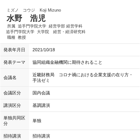
ミズノ コウジ
Koji Mizuno
水野 浩児
所属
追手門学院大学 経営学部 経営学科
追手門学院大学 大学院 経営・経済研究科
職種
教授
発表年月日
2021/10/18
発表テーマ
協同組織金融機関に期待されること
近畿財務局 コロナ禍における企業支援の在り方・
会議名
手法ゼミ
会議区分
国内会議
講演区分
基調講演
単独共同区
単独
分
招待講演
招待講演