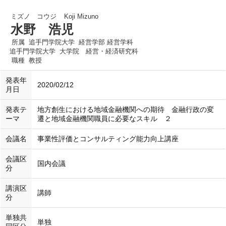
ミズノ コウジ
Koji Mizuno
水野 浩児
所属
追手門学院大学 経営学部 経営学科
追手門学院大学 大学院 経営・経済研究科
職種
教授
発表年
2020/02/12
月日
発表テ
地方創生における地域金融機関への期待 金融行政の変
ーマ
遷と地域金融機関職員に必要なスキル ２
会議名
事業性評価とコンサルティング能力向上講座
会議区
国内会議
分
講演区
講師
分
単独共
単独