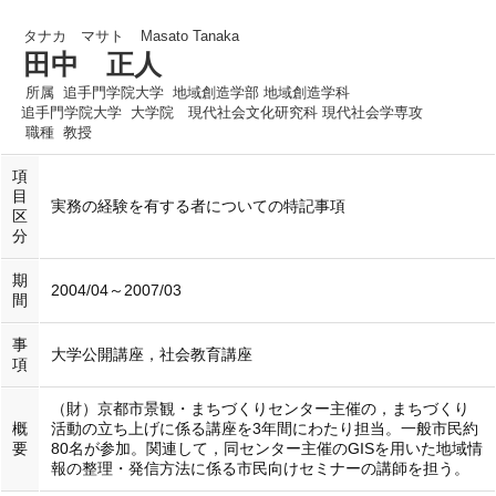
タナカ マサト
Masato Tanaka
田中 正人
所属
追手門学院大学 地域創造学部 地域創造学科
追手門学院大学 大学院 現代社会文化研究科 現代社会学専攻
職種
教授
項
目
実務の経験を有する者についての特記事項
区
分
期
2004/04～2007/03
間
事
大学公開講座，社会教育講座
項
（財）京都市景観・まちづくりセンター主催の，まちづくり
概
活動の立ち上げに係る講座を3年間にわたり担当。一般市民約
要
80名が参加。関連して，同センター主催のGISを用いた地域情
報の整理・発信方法に係る市民向けセミナーの講師を担う。