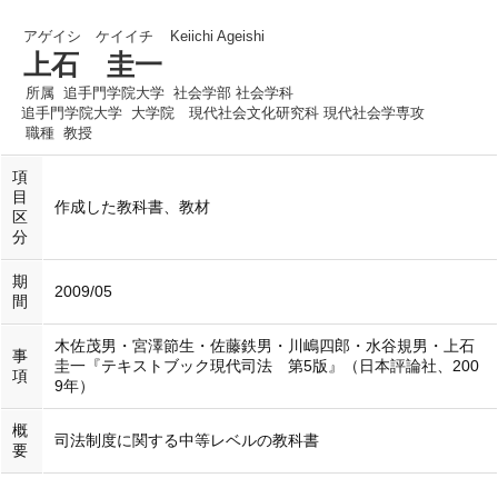
アゲイシ ケイイチ
Keiichi Ageishi
上石 圭一
所属
追手門学院大学 社会学部 社会学科
追手門学院大学 大学院 現代社会文化研究科 現代社会学専攻
職種
教授
項
目
作成した教科書、教材
区
分
期
2009/05
間
木佐茂男・宮澤節生・佐藤鉄男・川嶋四郎・水谷規男・上石
事
圭一『テキストブック現代司法 第5版』（日本評論社、200
項
9年）
概
司法制度に関する中等レベルの教科書
要