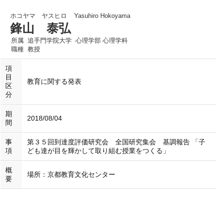
ホコヤマ ヤスヒロ
Yasuhiro Hokoyama
鋒山 泰弘
所属
追手門学院大学 心理学部 心理学科
職種
教授
項
目
教育に関する発表
区
分
期
2018/08/04
間
事
第３５回到達度評価研究会 全国研究集会 基調報告 「子
項
ども達が目を輝かして取り組む授業をつくる」
概
場所：京都教育文化センター
要