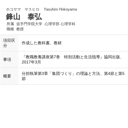
ホコヤマ ヤスヒロ
Yasuhiro Hokoyama
鋒山 泰弘
所属
追手門学院大学 心理学部 心理学科
職種
教授
項目区
作成した教科書、教材
分
『教職教養講座第7巻 特別活動と生活指導』協同出版、
事項
2017年3月
分担執筆第3章「集団づくり」の理論と方法、第4節と第5
概要
節