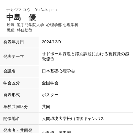
ナカジマ ユウ
Yu Nakajima
中島 優
所属
追手門学院大学 心理学部 心理学科
職種
特任助教
発表年月日
2024/12/01
オドボール課題と識別課題における視聴覚の感
発表テーマ
覚優位
会議名
日本基礎心理学会
学会区分
全国学会
発表形式
ポスター
単独共同区分
共同
開催地名
人間環境大学松山道後キャンパス
発表者・共同発