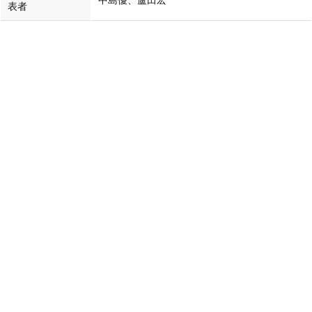
中島優、蘆田宏
表者