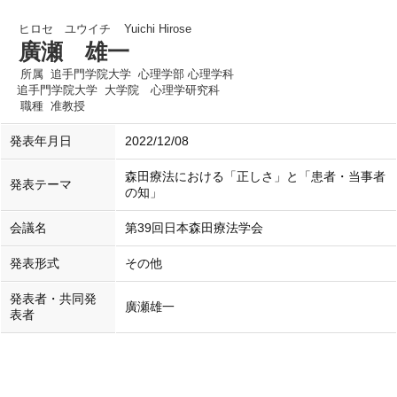
ヒロセ ユウイチ
Yuichi Hirose
廣瀬 雄一
所属
追手門学院大学 心理学部 心理学科
追手門学院大学 大学院 心理学研究科
職種
准教授
発表年月日
2022/12/08
森田療法における「正しさ」と「患者・当事者
発表テーマ
の知」
会議名
第39回日本森田療法学会
発表形式
その他
発表者・共同発
廣瀬雄一
表者