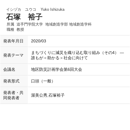
イシヅカ ユウコ
Yuko Ishizuka
石塚 裕子
所属
追手門学院大学 地域創造学部 地域創造学科
職種
教授
発表年月日
2020/03
まちづくりに減災を織り込む取り組み（その4） ―
発表テーマ
誰もが＜助かる＞社会に向けて
会議名
地区防災計画学会第6回大会
発表形式
口頭（一般）
発表者・共
渥美公秀,石塚裕子
同発表者