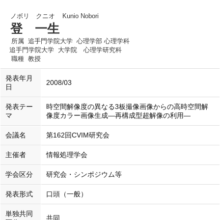
ノボリ クニオ
Kunio Nobori
登 一生
所属
追手門学院大学 心理学部 心理学科
追手門学院大学 大学院 心理学研究科
職種
教授
発表年月
2008/03
日
発表テー
時空間解像度の異なる3板撮像画像からの高時空間解
マ
像度カラー画像生成―再構成型超解像の利用―
会議名
第162回CVIM研究会
主催者
情報処理学会
学会区分
研究会・シンポジウム等
発表形式
口頭（一般）
単独共同
共同