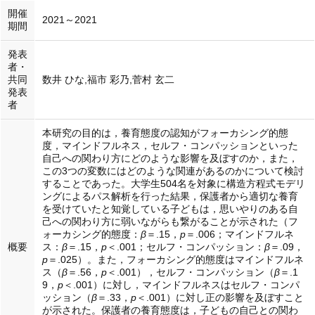
開催
2021～2021
期間
発表
者・
共同
数井 ひな,福市 彩乃,菅村 玄二
発表
者
本研究の目的は，養育態度の認知がフォーカシング的態
度，マインドフルネス，セルフ・コンパッションといった
自己への関わり方にどのような影響を及ぼすのか，また，
この3つの変数にはどのような関連があるのかについて検討
することであった。大学生504名を対象に構造方程式モデリ
ングによるパス解析を行った結果，保護者から適切な養育
を受けていたと知覚している子どもは，思いやりのある自
己への関わり方に弱いながらも繋がることが示された（フ
ォーカシング的態度：
β
＝.15，
p
＝.006；マインドフルネ
概要
ス：
β
＝.15，
p
＜.001；セルフ・コンパッション：
β
＝.09，
p
＝.025）。また，フォーカシング的態度はマインドフルネ
ス（
β
＝.56，
p
＜.001），セルフ・コンパッション（
β
＝.1
9，
p
＜.001）に対し，マインドフルネスはセルフ・コンパ
ッション（
β
＝.33，
p
＜.001）に対し正の影響を及ぼすこと
が示された。保護者の養育態度は，子どもの自己との関わ