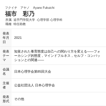
フクイチ アヤノ
Ayano Fukuichi
福市 彩乃
所属
追手門学院大学 心理学部 心理学科
職種
特任助教
発表
年月
2021
日
発表
知覚された養育態度は自己への関わり方を変える——フォ
テー
ーカシング的態度，マインドフルネス，セルフ・コンパッ
マ
ションとの関連——
会議
日本心理学会第85回大会
名
主催
公益社団法人 日本心理学会
者
発表
その他
形式