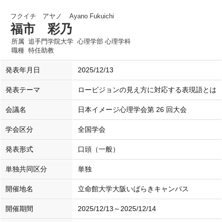
フクイチ アヤノ
Ayano Fukuichi
福市 彩乃
所属
追手門学院大学 心理学部 心理学科
職種
特任助教
発表年月日
2025/12/13
発表テーマ
ロービジョンの見え方に対応する表現語とは
会議名
日本イメージ心理学会第 26 回大会
学会区分
全国学会
発表形式
口頭（一般）
単独共同区分
単独
開催地名
立命館大学大阪いばらきキャンパス
開催期間
2025/12/13～2025/12/14