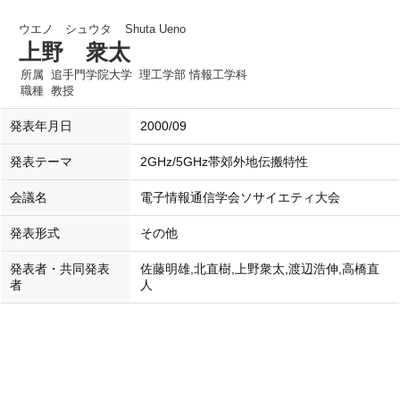
ウエノ シュウタ
Shuta Ueno
上野 衆太
所属
追手門学院大学 理工学部 情報工学科
職種
教授
発表年月日
2000/09
発表テーマ
2GHz/5GHz帯郊外地伝搬特性
会議名
電子情報通信学会ソサイエティ大会
発表形式
その他
発表者・共同発表
佐藤明雄,北直樹,上野衆太,渡辺浩伸,高橋直
者
人