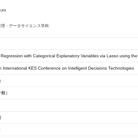
ura
数理・データサイエンス学科
 Regression with Categorical Explanatory Variables via Lasso using th
 International KES Conference on Intelligent Decisions Technologies
会
一般）
演
l