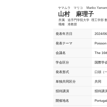
ヤマムラ マリコ
Mariko Yamam
山村 麻理子
所属
追手門学院大学 理工学部 
職種
准教授
発表年月日
2024/06
発表テーマ
Poisson
会議名
The 16th
学会区分
国際学
発表形式
口頭（
単独共同区分
共同
招待講演
招待講
開催地名
Portuga