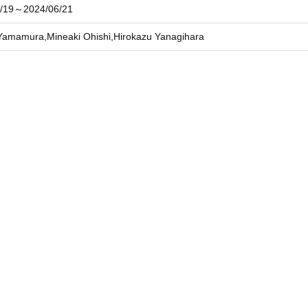
6/19～2024/06/21
Yamamura,Mineaki Ohishi,Hirokazu Yanagihara