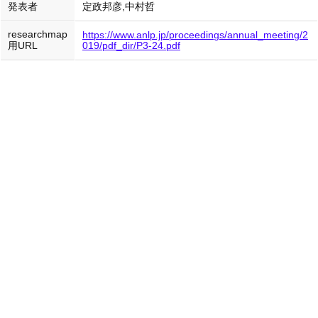
発表者
定政邦彦,中村哲
researchmap
https://www.anlp.jp/proceedings/annual_meeting/2
用URL
019/pdf_dir/P3-24.pdf