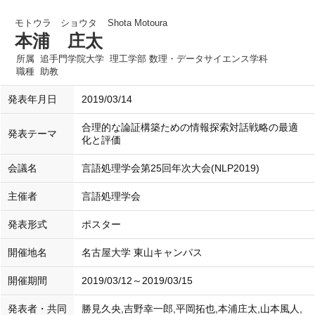
モトウラ ショウタ
Shota Motoura
本浦 庄太
所属
追手門学院大学 理工学部 数理・データサイエンス学科
職種
助教
発表年月日
2019/03/14
合理的な論証構築ための情報探索対話戦略の最適
発表テーマ
化と評価
会議名
言語処理学会第25回年次大会(NLP2019)
主催者
言語処理学会
発表形式
ポスター
開催地名
名古屋大学 東山キャンパス
開催期間
2019/03/12～2019/03/15
発表者・共同
勝見久央,吉野幸一郎,平岡拓也,本浦庄太,山本風人,