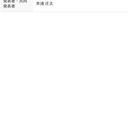
発表者・共同
本浦 庄太
発表者