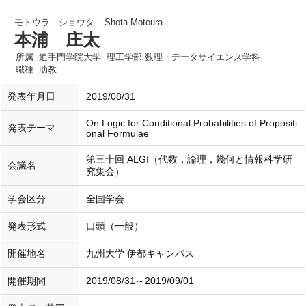
モトウラ ショウタ
Shota Motoura
本浦 庄太
所属
追手門学院大学 理工学部 数理・データサイエンス学科
職種
助教
発表年月日
2019/08/31
On Logic for Conditional Probabilities of Propositi
発表テーマ
onal Formulae
第三十回 ALGI（代数，論理，幾何と情報科学研
会議名
究集会）
学会区分
全国学会
発表形式
口頭（一般）
開催地名
九州大学 伊都キャンパス
開催期間
2019/08/31～2019/09/01