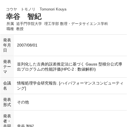
コウヤ トモノリ
Tomonori Kouya
幸谷 智紀
所属
追手門学院大学 理工学部 数理・データサイエンス学科
職種
教授
発表
年月
2007/08/01
日
発表
並列化した古典的誤差推定法に基づく Gauss 型積分公式導
テー
出プログラムの性能評価(HPC-2 : 数値解析I)
マ
会議
情報処理学会研究報告. [ハイパフォーマンスコンピューティ
名
ング]
発表
その他
形式
発表
者・
共同
幸谷 智紀