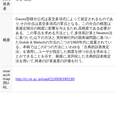
発表
者
Gauss型積分公式は直交多項式によって規定されるものであ
り,その分点は直交多項式の零点となる。この分点の精度は
直接定積分の精度に影響を与えるため,高精度である必要が
ある。この零点を求める方法として,多倍長計算とNewton法
に基づいた山下の方法と,実対称行列の固有値問題に基づい
概要
たGolub & Welschの方法の二つが1960年代に提案されてい
る。本稿ではこの2つの方法に,いわゆる「古典的誤差推定
法」を適用し,ユーザが指定した精度を持つ分点を求めるこ
とができることを示す。最後に,並列化した古典的誤差推定
法を用いて,両者の計算速度の評価を行う。
rese
arch
map
http://ci.nii.ac.jp/naid/110006390190
用U
RL