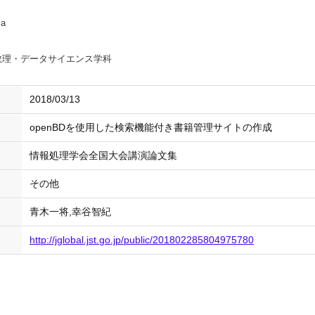
ya
数理・データサイエンス学科
2018/03/13
openBDを使用した検索機能付き書籍管理サイトの作成
情報処理学会全国大会講演論文集
その他
青木一将,幸谷智紀
http://jglobal.jst.go.jp/public/201802285804975780