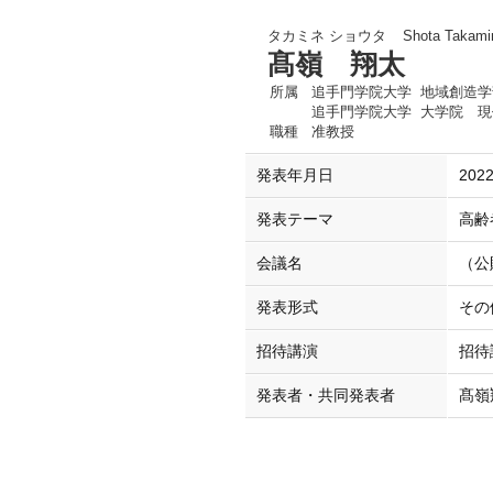
タカミネ ショウタ
Shota Takami
髙嶺 翔太
所属
追手門学院大学 地域創造学
追手門学院大学 大学院 現
職種
准教授
発表年月日
2022
発表テーマ
高齢
会議名
（公
発表形式
その
招待講演
招待
発表者・共同発表者
髙嶺