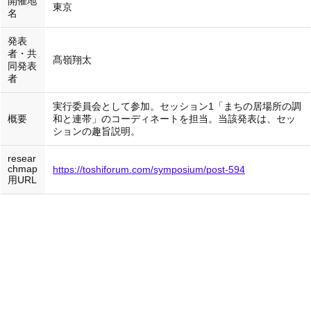
開催地
東京
名
発表
者・共
髙嶺翔太
同発表
者
実行委員会として参加。セッション1「まちの居場所の調
概要
和と連帯」のコーディネートを担当。当該発表は、セッ
ションの趣旨説明。
resear
chmap
https://toshiforum.com/symposium/post-594
用URL