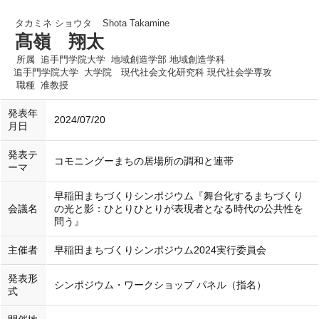
タカミネ ショウタ
Shota Takamine
髙嶺 翔太
所属
追手門学院大学 地域創造学部 地域創造学科
追手門学院大学 大学院 現代社会文化研究科 現代社会学専攻
職種
准教授
発表年
2024/07/20
月日
発表テ
コモニングーまちの居場所の調和と連帯
ーマ
早稲田まちづくりシンポジウム『舞台化するまちづくり
会議名
の光と影：ひとりひとりが表現者となる時代の公共性を
問う』
主催者
早稲田まちづくりシンポジウム2024実行委員会
発表形
シンポジウム・ワークショップ パネル（指名）
式