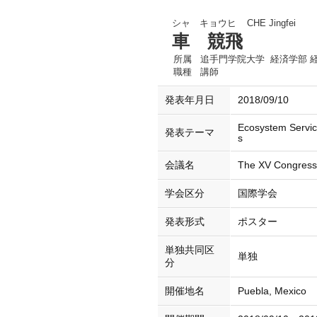
シャ キョウヒ
CHE Jingfei
車 競飛
所属
追手門学院大学 経済学部 
職種
講師
発表年月日
2018/09/10
Ecosystem Servic
発表テーマ
s
会議名
The XV Congress o
学会区分
国際学会
発表形式
ポスター
単独共同区
単独
分
開催地名
Puebla, Mexico