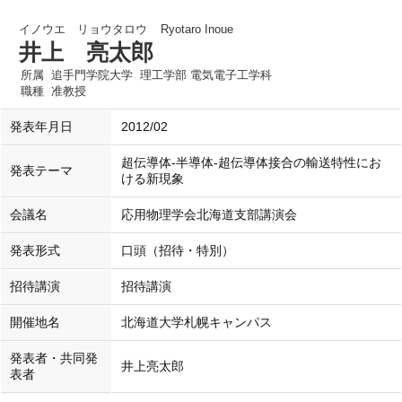
イノウエ リョウタロウ
Ryotaro Inoue
井上 亮太郎
所属
追手門学院大学 理工学部 電気電子工学科
職種
准教授
発表年月日
2012/02
超伝導体-半導体-超伝導体接合の輸送特性にお
発表テーマ
ける新現象
会議名
応用物理学会北海道支部講演会
発表形式
口頭（招待・特別）
招待講演
招待講演
開催地名
北海道大学札幌キャンパス
発表者・共同発
井上亮太郎
表者